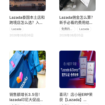
Lazada泰国本土店和
Lazada佣金怎么算？
跨境店怎么选？入
新手必看的费用结构
驻、物流、运营模式
与定价指南
Lazada
免费的跨境电商ERP
Lazada
对比
2026年08月06日
2026年08月05日
销售额增长3.5倍！
喜讯！店小秘ERP荣
lazada印尼大促战绩
获【Lazada】
显著
&【Daraz】官方认证