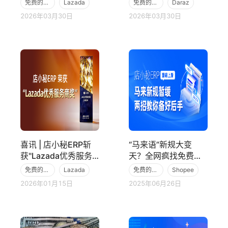
免费的跨境电商ERP
Lazada
免费的跨境电商ERP
Daraz
合作伙伴奖
2026年03月30日
2026年03月30日
Lazada
喜讯 | 店小秘ERP斩
“马来语”新规大变
获"Lazada优秀服务
天？全网疯找免费的
商奖”
跨境电商文字/图片翻
免费的跨境电商ERP
Lazada
免费的跨境电商ERP
Shopee
译工具
2026年01月15日
2025年06月26日
店小秘ERP
TikTok Shop