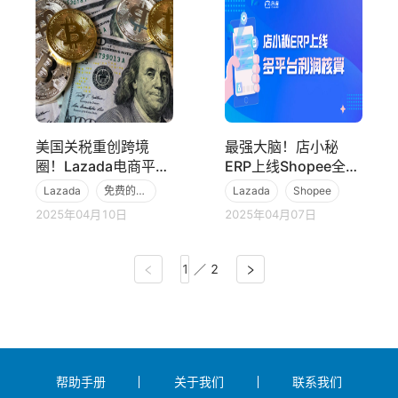
美国关税重创跨境
最强大脑！店小秘
圈！Lazada电商平台
ERP上线Shopee全托
豪掷“亿级补贴”成黄
管/Shopee/TikTok/L
Lazada
免费的跨境电商ERP
Lazada
Shopee
金跳板？
azada平台利润核
2025年04月10日
2025年04月07日
TikTok Shop
算！
／
2
帮助手册
关于我们
联系我们