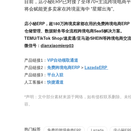
目前，店小秘ERP已对接了全球70+主流跨境电商平
将会赋能更多卖家在跨境蓝海中 “星耀出海”。
店小秘ERP，超180万跨境卖家都在用的免费跨境电商E
仓储管理、数据财务等全流程跨境电商SaaS解决方案。
TEMU/TikTok Shop/速卖通/亚马逊/SHEIN等跨
微信号：
dianxiaomierp03
VIP自动领取通道
产品链接1：
免费跨境电商ERP
LazadaERP
产品链接2：
>
平台入驻
产品链接3：
快捷通道
人工客服4：
*声明：文中部分素材来源于网络，如有侵权联系删除。未
容。
热门标签
免费的跨境电商ERP
Lazada
店小秘ER