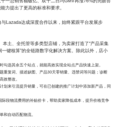
十一总销售额破亿、双十二日均GMV再涨76%的亮眼答
能能力提出了更高的标准和要求。
与Lazada达成深度合作以来，始终紧跟平台发展步
跨境、本土、全托管等多类型店铺，为卖家打造了“产品采集
利润一键核算”的全链路数字化解决方案。除此以外，店小
时勾选其余五个站点，就能高效实现全站点产品快速上架。
题重复词、描述缺图、产品30天零销量、违禁词等问题；诊断
高效整改。
计划来引流提升销量，可在已创建的推广计划中添加新产品，同
受针对国际段物流费用的补贴价卡，帮助卖家降低成本，提升价格竞争
单和自动匹配物流。