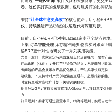
“一键轻出海”
而通过
项目入驻的天猫商家，更交出双
卷。这份实打实的业绩数据，也对服务商的协同赋
“让全球生意更高效”
秉持
的核心使命，店小秘ERP自
伐，持续推进产品功能的快速迭代与深度对接。
目前，店小秘ERP已对接Lazada东南亚全站点
上架-订单智能处理-库存精准同步-物流实时跟踪-
秘ERP更针对性地研发了一系列实用功能。
六合一发品：卖家选定马来西亚站点的店铺账号，发布产品
产品诊断（优化）：开启产品诊断功能后，系统能够识别标
出问题的产品会展示在产品优化板块，帮助卖家快速定位、
超级推广：支持针对产品创建涵盖直通车、超级推荐的推广
时支持查看对应推广计划下关键词的数据。
批量升级GP：支持卖家直接加入Global Plus项目享
力。
订单规则：卖家可通过设置审单、物流等规则，实现自动审