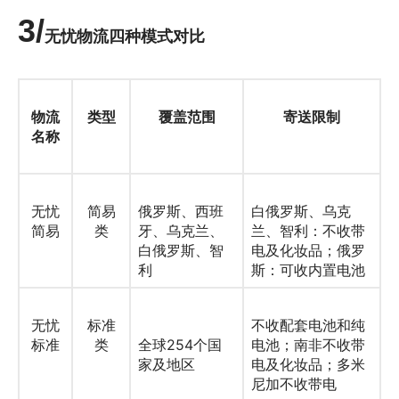
3/
无忧物流四种模式对比
物流
类型
覆盖范围
寄送限制
名称
无忧
简易
俄罗斯、西班
白俄罗斯、乌克
简易
类
牙、乌克兰、
兰、智利：不收带
白俄罗斯、智
电及化妆品；俄罗
利
斯：可收内置电池
无忧
标准
不收配套电池和纯
标准
类
全球254个国
电池；南非不收带
家及地区
电及化妆品；多米
尼加不收带电