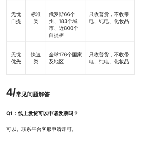
无忧
标准
俄罗斯66个
只收普货，不收带
自提
类
州、183个城
电、纯电、化妆品
市、近800个
自提柜
无忧
快速
全球176个国家
只收普货，不收带
优先
类
及地区
电、纯电、化妆品
4/
常见问题解答
Q1：线上发货可以申请发票吗？
可以。联系平台客服申请即可。