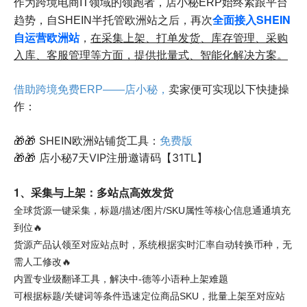
作为跨境电商IT领域的领跑者，店小秘ERP始终紧跟平台
全面接入SHEIN
趋势，自SHEIN半托管欧洲站之后，再次
自运营欧洲站
，
在采集上架、打单发货、库存管理、采购
入库、客服管理等方面，提供批量式、智能化解决方案。
借助跨境免费ERP——店小秘，
卖家便可实现以下快捷操
作：
🎁🎁 SHEIN欧洲站铺货工具：
免费版
🎁🎁 店小秘7天VIP注册邀请码【31TL】
1、采集与上架：多站点高效发货
全球货源一键采集，标题/描述/图片/SKU属性等核心信息通通填充
到位🔥
货源产品认领至对应站点时，系统根据实时汇率自动转换币种，无
需人工修改🔥
内置专业级翻译工具，解决中-德等小语种上架难题
可根据标题/关键词等条件迅速定位商品SKU，批量上架至对应站